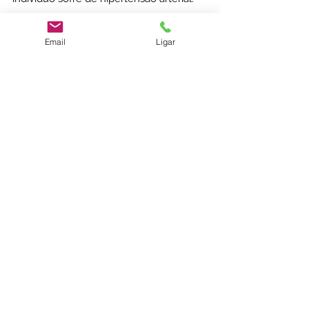
Quais as
Email
Ligar
formas de
tratament
o?
Não há uma cura para a hipertensão
arterial. Contudo, apesar de ser
uma doença crônica, na maioria dos
casos é controlável.
A adoção de um estilo de vida saudável
proporciona geralmente uma descida