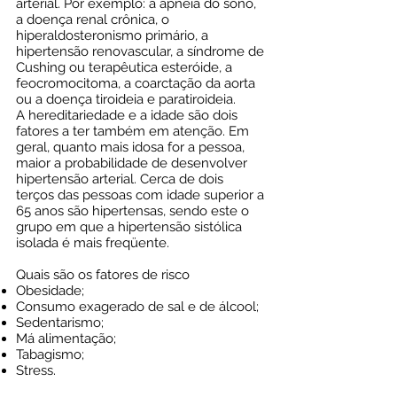
arterial. Por exemplo: a apneia do sono,
a doença renal crônica, o
hiperaldosteronismo primário, a
hipertensão renovascular, a síndrome de
Cushing ou terapêutica esteróide, a
feocromocitoma, a coarctação da aorta
ou a doença tiroideia e paratiroideia.
A hereditariedade e a idade são dois
fatores a ter também em atenção. Em
geral, quanto mais idosa for a pessoa,
maior a probabilidade de desenvolver
hipertensão arterial. Cerca de dois
terços das pessoas com idade superior a
65 anos são hipertensas, sendo este o
grupo em que a hipertensão sistólica
isolada é mais freqüente.
Quais são os fatores de risco
Obesidade;
Consumo exagerado de sal e de álcool;
Sedentarismo;
Má alimentação;
Tabagismo;
Stress.