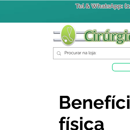
Tel & WhatsApp: (
Benefíci
física