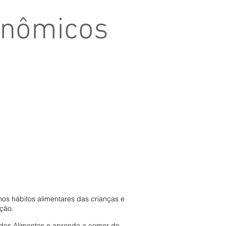
onômicos
nos hábitos alimentares das crianças e
ção.
os Alimentos e aprenda a comer de