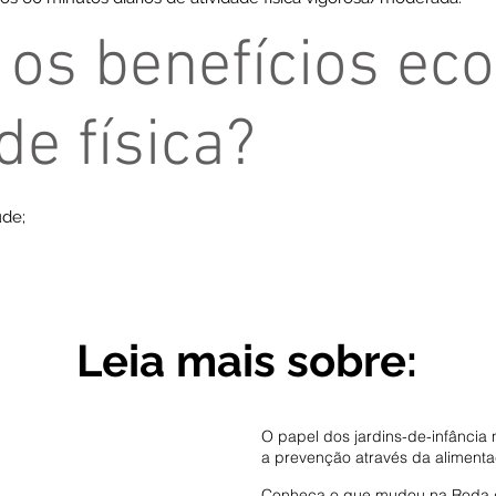
 os benefícios ec
de física?
úde;
Leia mais sobre:
O papel dos jardins-de-infância 
a prevenção através da alimenta
Conheça o que mudou na Roda d