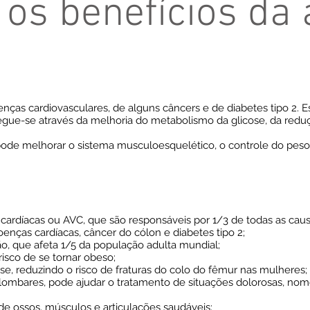
 os benefícios da 
doenças cardiovasculares, de alguns câncers e de diabetes tipo 2. 
gue-se através da melhoria do metabolismo da glicose, da reduç
 pode melhorar o sistema musculoesquelético, o controle do peso
cardíacas ou AVC, que são responsáveis por 1/3 de todas as cau
oenças cardíacas, câncer do cólon e diabetes tipo 2;
ão, que afeta 1/5 da população adulta mundial;
risco de se tornar obeso;
se, reduzindo o risco de fraturas do colo do fêmur nas mulheres;
 lombares, pode ajudar o tratamento de situações dolorosas, n
e ossos, músculos e articulações saudáveis;