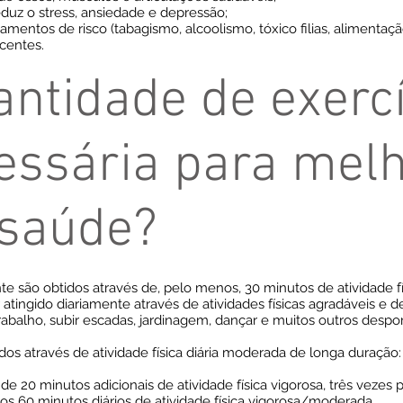
duz o stress, ansiedade e depressão;
mentos de risco (tabagismo, alcoolismo, tóxico filias, alimentaçã
centes.
ntidade de exercí
essária para melh
 saúde?
te são obtidos através de, pelo menos, 30 minutos de atividade 
r atingido diariamente através de atividades físicas agradáveis e
rabalho, subir escadas, jardinagem, dançar e muitos outros despor
dos através de atividade física diária moderada de longa duração:
e 20 minutos adicionais de atividade física vigorosa, três vezes
s 60 minutos diários de atividade física vigorosa/moderada.