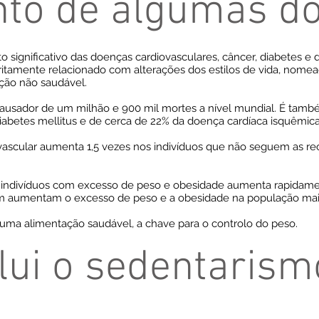
nto de algumas d
ignificativo das doenças cardiovasculares, câncer, diabetes e do
ritamente relacionado com alterações dos estilos de vida, nome
ação não saudável.
causador de um milhão e 900 mil mortes a nível mundial. É tamb
abetes mellitus e de cerca de 22% da doença cardíaca isquêmica
ovascular aumenta 1,5 vezes nos indivíduos que não seguem as 
divíduos com excesso de peso e obesidade aumenta rapidament
 aumentam o excesso de peso e a obesidade na população mai
m uma alimentação saudável, a chave para o controlo do peso.
ui o sedentarism