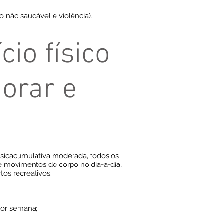
o não saudável e violência),
cio físico
orar e
físicacumulativa moderada, todos os
 de movimentos do corpo no dia-a-dia,
tos recreativos.
 por semana;