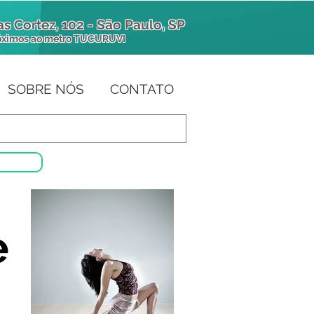
s Cortez, 102 - São Paulo, SP
óximos
ao metro TUCURUVI
SOBRE NÓS
CONTATO
e