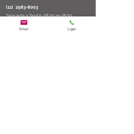
(11)
2983-8003
Segunda a Sexta: 08:30 as 18:00
Sábado: 08:30 as 14:00
Email
Ligar
ct@cirurgicatucuruvi.com.br
Rua Major Dantas Cortez, 102 - São
Paulo, SP
02206-000
© 2023 por Cirúrgica Tucuruvi Ltda
Formas de Pagamento