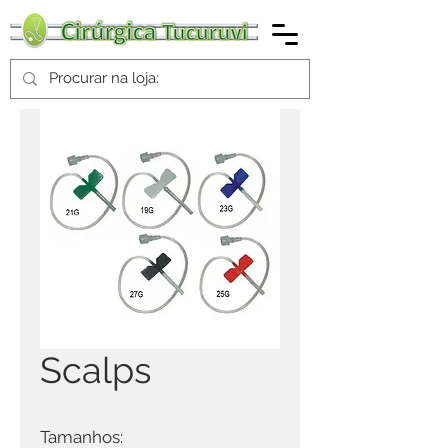
Scalps
Tamanhos: