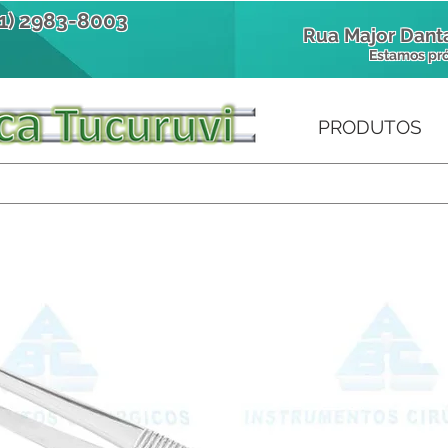
11) 2983-8003
Rua Major Danta
Estamos pr
PRODUTOS