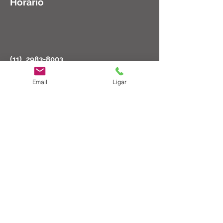
Horario
(11)
2983-8003
Segunda a Sexta: 08:30 as 18:00
Email
Ligar
Sábado: 08:30 as 14:00
ct@cirurgicatucuruvi.com.br
Rua Major Dantas Cortez, 102 - São
Paulo, SP
02206-000
© 2023 por Cirúrgica Tucuruvi Ltda
Formas de Pagamento