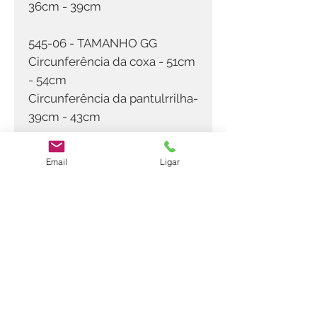
36cm - 39cm
545-06 - TAMANHO GG
Circunferência da coxa - 51cm
- 54cm
Circunferência da pantulrrilha-
39cm - 43cm
Email
Ligar
Contatos
Horario
(11)
2983-8003
Segunda a Sexta: 08:30 as 18:00
Sábado: 08:30 as 14:00