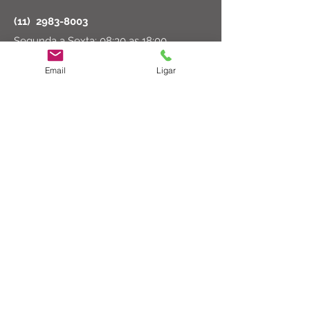
(11)
2983-8003
Segunda a Sexta: 08:30 as 18:00
Sábado: 08:30 as 14:00
Email
Ligar
ct@cirurgicatucuruvi.com.br
Rua Major Dantas Cortez, 102 - São
Paulo, SP
02206-000
© 2023 por Cirúrgica Tucuruvi Ltda
Formas de Pagamento