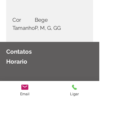
Cor
Bege
Tamanho
P, M, G, GG
Contatos
Horario
Email
Ligar
(11)
2983-8003
Segunda a Sexta: 08:30 as 18:00
Sábado: 08:30 as 14:00
ct@cirurgicatucuruvi.com.br
Rua Major Dantas Cortez, 102 - São
Paulo, SP
02206-000