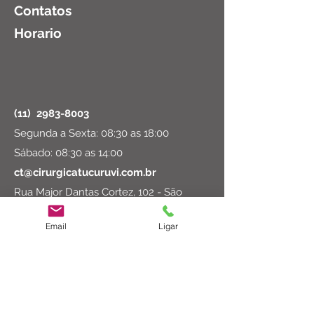
Contatos
Horario
(11)
2983-8003
Segunda a Sexta: 08:30 as 18:00
Sábado: 08:30 as 14:00
ct@cirurgicatucuruvi.com.br
Rua Major Dantas Cortez, 102 - São
Paulo, SP
02206-000
© 2023 por Cirúrgica Tucuruvi Ltda
Email
Ligar
Formas de Pagamento