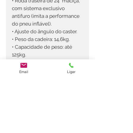
• Roda traseira de 24" maciça,
com sistema exclusivo
antifuro (imita a performance
do pneu inflável).
• Ajuste do ângulo do caster.
• Peso da cadeira: 14,6kg.
• Capacidade de peso: até
125kg.
Email
Ligar
Contatos
Horario
(11)
2983-8003
Segunda a Sexta: 08:30 as 18:00