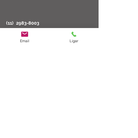
(11)
2983-8003
Segunda a Sexta: 08:30 as 18:00
Sábado: 08:30 as 14:00
Email
Ligar
ct@cirurgicatucuruvi.com.br
Rua Major Dantas Cortez, 102 - São
Paulo, SP
02206-000
© 2023 por Cirúrgica Tucuruvi Ltda
Formas de Pagamento