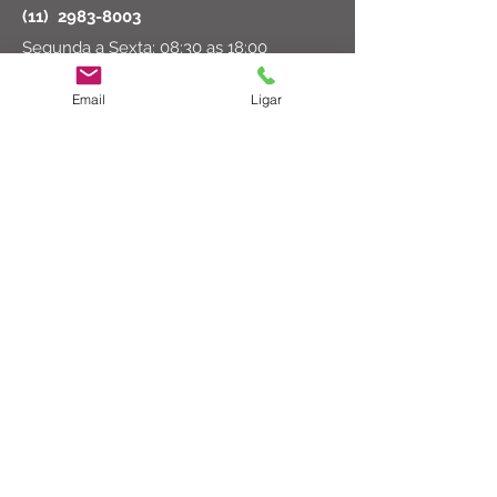
(11)
2983-8003
Segunda a Sexta: 08:30 as 18:00
Sábado: 08:30 as 14:00
Email
Ligar
ct@cirurgicatucuruvi.com.br
Rua Major Dantas Cortez, 102 - São
Paulo, SP
02206-000
© 2023 por Cirúrgica Tucuruvi Ltda
Formas de Pagamento