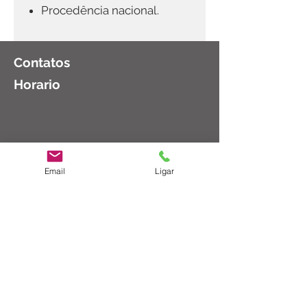
Procedência nacional.
Contatos
Horario
(11)
2983-8003
Email
Ligar
Segunda a Sexta: 08:30 as 18:00
Sábado: 08:30 as 14:00
ct@cirurgicatucuruvi.com.br
Rua Major Dantas Cortez, 102 - São
Paulo, SP
02206-000
© 2023 por Cirúrgica Tucuruvi Ltda
Formas de Pagamento